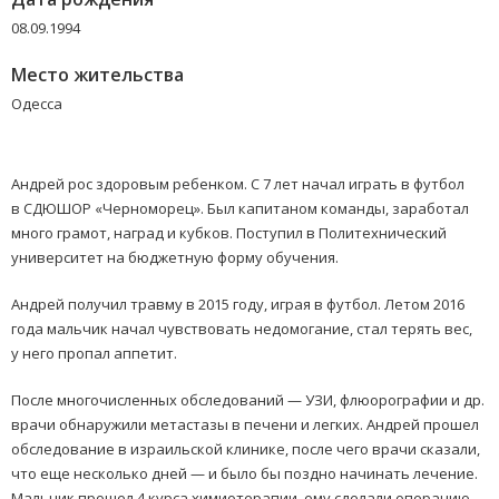
08.09.1994
Место жительства
Одесса
Андрей рос здоровым ребенком. С 7 лет начал играть в футбол
в СДЮШОР
«
Черноморец». Был капитаном команды, заработал
много грамот, наград и кубков. Поступил в Политехнический
университет на бюджетную форму обучения.
Андрей получил травму в 2015 году, играя в футбол. Летом 2016
года мальчик начал чувствовать недомогание, стал терять вес,
у него пропал аппетит.
После многочисленных обследований — УЗИ, флюорографии и др.
врачи обнаружили метастазы в печени и легких. Андрей прошел
обследование в израильской клинике, после чего врачи сказали,
что еще несколько дней — и было бы поздно начинать лечение.
Мальчик прошел 4 курса химиотерапии, ему сделали операцию.