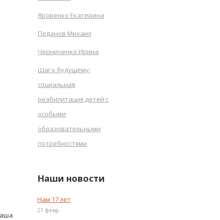
Яровенко Екатерина
Педанов Михаил
Черниченко Ирина
Шаг к будущему:
социальная
реабилитация детей с
особыми
образовательными
потребностями
Наши новости
Нам 17 лет
21 февр.
Саша