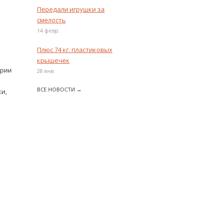
Передали игрушки за
смелость
14 февр.
Плюс 74 кг. пластиковых
крышечек
ории
28 янв.
ВСЕ НОВОСТИ →
и,