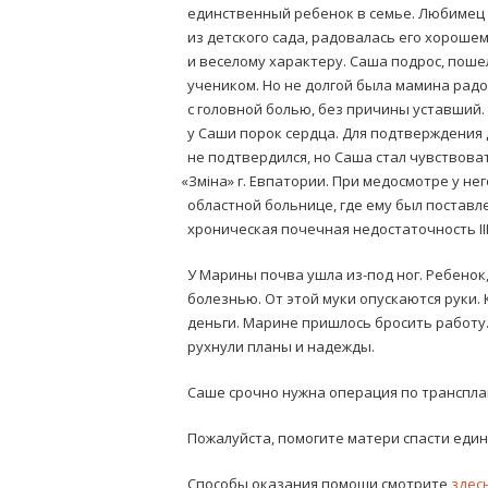
единственный ребенок в семье. Любимец 
из детского сада, радовалась его хорошем
и веселому характеру. Саша подрос, поше
учеником. Но не долгой была мамина радо
с головной болью, без причины уставший
у Саши порок сердца. Для подтверждения
не подтвердился, но Саша стал чувствова
«
Зміна» г. Евпатории. При медосмотре у н
областной больнице, где ему был поставл
хроническая почечная недостаточность III
У Марины почва ушла из-под ног. Ребенок
болезнью. От этой муки опускаются руки.
деньги. Марине пришлось бросить работу. 
рухнули планы и надежды.
Саше срочно нужна операция по транспла
Пожалуйста, помогите матери спасти един
Способы оказания помощи смотрите
здесь