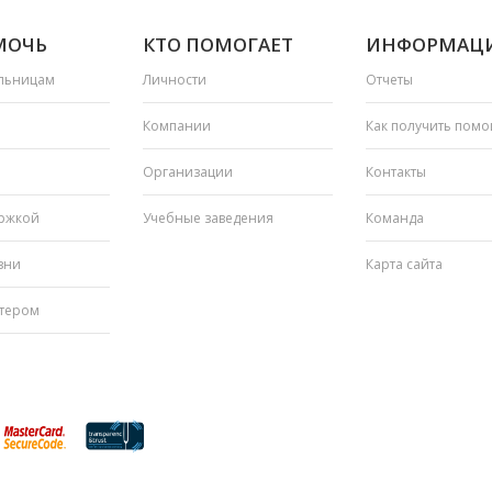
МОЧЬ
КТО ПОМОГАЕТ
ИНФОРМАЦ
льницам
Личности
Отчеты
Компании
Как получить пом
Организации
Контакты
ржкой
Учебные заведения
Команда
зни
Карта сайта
нтером