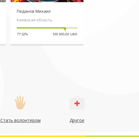
Педанов Михаил
Черниченко Ирина
Киевская область
Одесская область
77.52%
100 000,00 UAH
22.3%
535 5
Стать волонтером
Другое