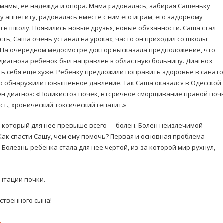
мамы, ее надежда и опора. Мама радовалась, забирая Сашеньку
у аппетиту, радовалась вместе с ним его играм, его задорному
л в школу. Появились новые друзья, новые обязанности. Саша стал
сть, Саша очень уставал на уроках, часто он приходил со школы
. На очередном медосмотре доктор высказала предположение, что
 диагноза ребенок был направлен в областную больницу. Диагноз
ть себя еще хуже. Ребенку предложили поправить здоровье в санат
его обнаружили повышенное давление. Так Саша оказался в Одесской
ен диагноз: «Поликистоз почек, вторичное сморщивание правой почк
ст., хронический токсический гепатит.»
, который для нее превыше всего — болен. Болен неизлечимой
 Как спасти Сашу, чем ему помочь? Первая и основная проблема —
Болезнь ребенка стала для нее чертой, из-за которой мир рухнул,
нтации почки.
ственного сына!
.