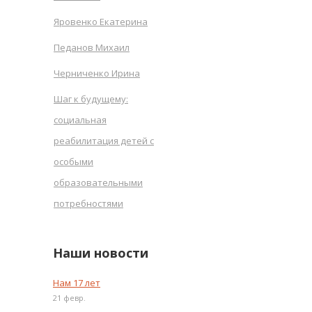
Яровенко Екатерина
Педанов Михаил
Черниченко Ирина
Шаг к будущему:
социальная
реабилитация детей с
особыми
образовательными
потребностями
Наши новости
Нам 17 лет
21 февр.