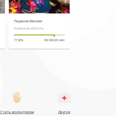
Педанов Михаил
Черниченко Ирина
Киевская область
Одесская область
77.52%
100 000,00 UAH
22.3%
535 5
Стать волонтером
Другое