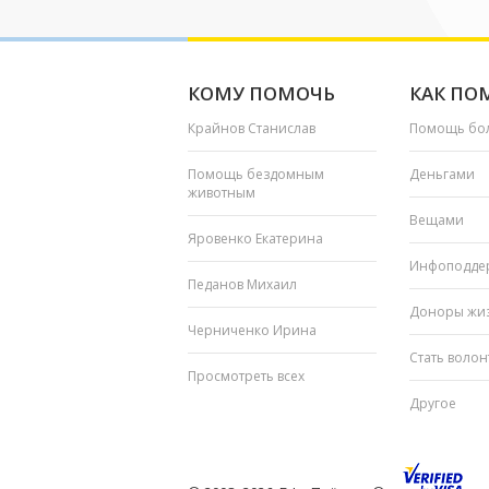
КОМУ ПОМОЧЬ
КАК ПО
Крайнов Станислав
Помощь бо
Помощь бездомным
Деньгами
животным
Вещами
Яровенко Екатерина
Инфоподде
Педанов Михаил
Доноры жи
Черниченко Ирина
Стать воло
Просмотреть всех
Другое