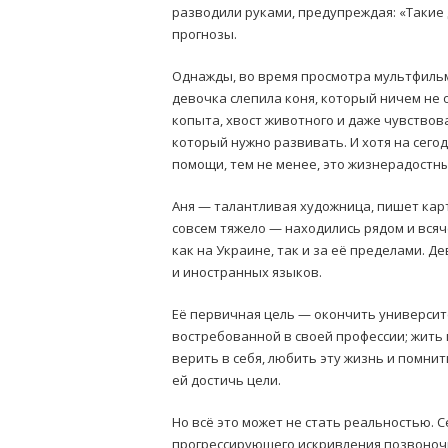
разводили руками, предупреждая: «Такие 
прогнозы.
Однажды, во время просмотра мультфильма
девочка слепила коня, который ничем не 
копыта, хвост животного и даже чувствова
который нужно развивать. И хотя на сего
помощи, тем не менее, это жизнерадостн
Аня — талантливая художница, пишет карт
совсем тяжело — находились рядом и вся
как на Украине, так и за её пределами. 
и иностранных языков.
Её первичная цель — окончить университ
востребованной в своей профессии; жить
верить в себя, любить эту жизнь и помнит
ей достичь цели.
Но всё это может не стать реальностью. С
прогрессирующего искривления позвоночни