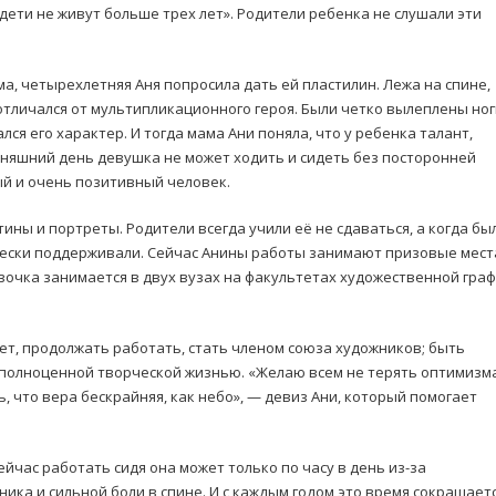
дети не живут больше трех лет». Родители ребенка не слушали эти
, четырехлетняя Аня попросила дать ей пластилин. Лежа на спине,
отличался от мультипликационного героя. Были четко вылеплены ног
лся его характер. И тогда мама Ани поняла, что у ребенка талант,
дняшний день девушка не может ходить и сидеть без посторонней
ый и очень позитивный человек.
ины и портреты. Родители всегда учили её не сдаваться, а когда бы
чески поддерживали. Сейчас Анины работы занимают призовые мест
Девочка занимается в двух вузах на факультетах художественной гра
ет, продолжать работать, стать членом союза художников; быть
 полноценной творческой жизнью. «Желаю всем не терять оптимизма
ь, что вера бескрайняя, как небо», — девиз Ани, который помогает
ейчас работать сидя она может только по часу в день из-за
ка и сильной боли в спине. И с каждым годом это время сокращаетс