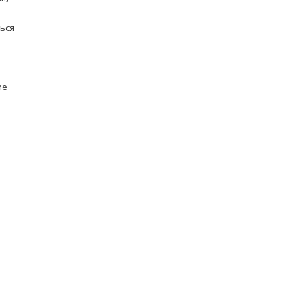
ься
ие