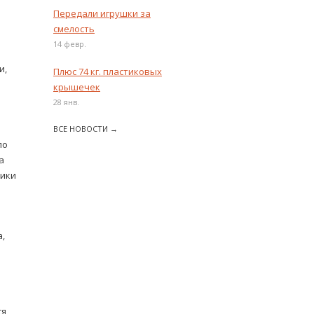
Передали игрушки за
смелость
14 февр.
и,
Плюс 74 кг. пластиковых
крышечек
28 янв.
ВСЕ НОВОСТИ →
ло
а
фики
,
я,