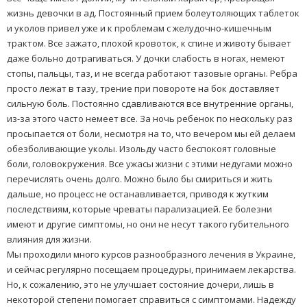
жизнь девочки в ад. Постоянный прием болеутоляющих таблеток
и уколов привел уже и к проблемам с желудочно-кишечным
трактом. Все зажато, плохой кровоток, к спине и животу бывает
даже больно дотрагиваться. У дочки слабость в ногах, немеют
стопы, пальцы, таз, и не всегда работают тазовые органы. Ребра
просто лежат в тазу, трение при повороте на бок доставляет
сильную боль. Постоянно сдавливаются все внутренние органы,
из-за этого часто немеет все. За ночь ребенок по нескольку раз
просыпается от боли, несмотря на то, что вечером мы ей делаем
обезболивающие уколы. Изольду часто беспокоят головные
боли, головокружения. Все ужасы жизни с этими недугами можно
перечислять очень долго. Можно было бы смириться и жить
дальше, но процесс не останавливается, приводя к жутким
последствиям, которые чреваты парализацией. Ее болезни
имеют и другие симптомы, но они не несут такого губительного
влияния для жизни.
Мы проходили много курсов разнообразного лечения в Украине,
и сейчас регулярно посещаем процедуры, принимаем лекарства.
Но, к сожалению, это не улучшает состояние дочери, лишь в
некоторой степени помогает справиться с симптомами. Надежду