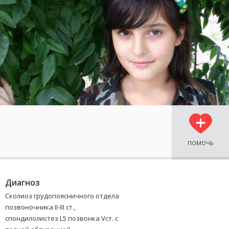
ПОМОЧЬ
Диагноз
Сколиоз грудопоясничного отдела
позвоночника II-III ст.,
спондилолистез L5 позвонка Vст. с