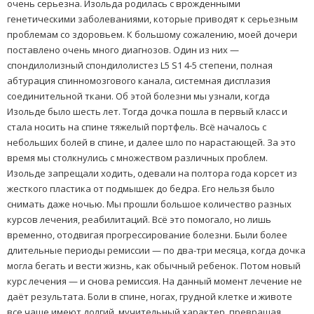
очень серьезна. Изольда родилась с врожденными
генетическими заболеваниями, которые приводят к серьезным
проблемам со здоровьем. К большому сожалению, моей дочери
поставлено очень много диагнозов. Один из них —
спондилолизный спондилолистез L5 S1 4-5 степени, полная
абтурация спинномозгового канала, системная дисплазия
соединительной ткани. Об этой болезни мы узнали, когда
Изольде было шесть лет. Тогда дочка пошла в первый класс и
стала носить на спине тяжелый портфель. Всё началось с
небольших болей в спине, и далее шло по нарастающей. За это
время мы столкнулись с множеством различных проблем.
Изольде запрещали ходить, одевали на полтора года корсет из
жесткого пластика от подмышек до бедра. Его нельзя было
снимать даже ночью. Мы прошли большое количество разных
курсов лечения, реабилитаций. Всё это помогало, но лишь
временно, отодвигая прогрессирование болезни. Были более
длительные периоды ремиссии — по два-три месяца, когда дочка
могла бегать и вести жизнь, как обычный ребенок. Потом новый
курс лечения — и снова ремиссия. На данный момент лечение не
даёт результата. Боли в спине, ногах, грудной клетке и животе
все чаще имеют долгий, мучительный характер, превращая