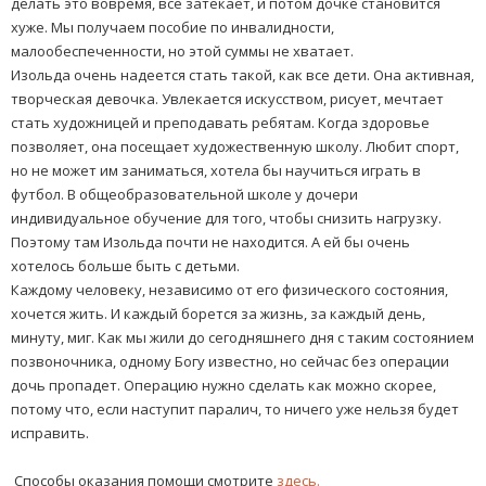
делать это вовремя, всё затекает, и потом дочке становится
хуже. Мы получаем пособие по инвалидности,
малообеспеченности, но этой суммы не хватает.
Изольда очень надеется стать такой, как все дети. Она активная,
творческая девочка. Увлекается искусством, рисует, мечтает
стать художницей и преподавать ребятам. Когда здоровье
позволяет, она посещает художественную школу. Любит спорт,
но не может им заниматься, хотела бы научиться играть в
футбол. В общеобразовательной школе у дочери
индивидуальное обучение для того, чтобы снизить нагрузку.
Поэтому там Изольда почти не находится. А ей бы очень
хотелось больше быть с детьми.
Каждому человеку, независимо от его физического состояния,
хочется жить. И каждый борется за жизнь, за каждый день,
минуту, миг. Как мы жили до сегодняшнего дня с таким состоянием
позвоночника, одному Богу известно, но сейчас без операции
дочь пропадет. Операцию нужно сделать как можно скорее,
потому что, если наступит паралич, то ничего уже нельзя будет
исправить.
Способы оказания помощи смотрите
здесь.