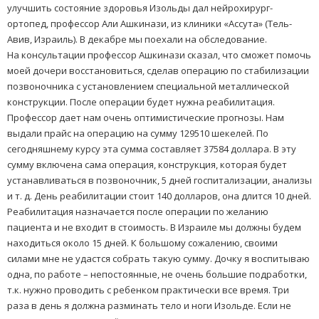
улучшить состояние здоровья Изольды дал нейрохирург-
ортопед, профессор Али Ашкинази, из клиники «Ассута» (Тель-
Авив, Израиль). В декабре мы поехали на обследование.
На консультации профессор Ашкинази сказал, что сможет помочь
моей дочери восстановиться, сделав операцию по стабилизации
позвоночника с установлением специальной металлической
конструкции. После операции будет нужна реабилитация.
Профессор дает нам очень оптимистические прогнозы. Нам
выдали прайс на операцию на сумму 129510 шекелей. По
сегодняшнему курсу эта сумма составляет 37584 доллара. В эту
сумму включена сама операция, конструкция, которая будет
устанавливаться в позвоночник, 5 дней госпитализации, анализы
и т. д. День реабилитации стоит 140 долларов, она длится 10 дней.
Реабилитация назначается после операции по желанию
пациента и не входит в стоимость. В Израиле мы должны будем
находиться около 15 дней. К большому сожалению, своими
силами мне не удастся собрать такую сумму. Дочку я воспитываю
одна, по работе – непостоянные, не очень большие подработки,
т.к. нужно проводить с ребенком практически все время. Три
раза в день я должна разминать тело и ноги Изольде. Если не