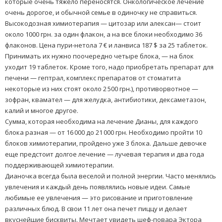
которые очень тяжело переносятся. Онкологическое лечение
очень дорогое, и обычной семье в одиночку не справиться.
Высокодозная химиотерапия — цитозар или алексан— стоит
около 1000 грн. за один флакон, а на все блоки необходимо 36
флаконов. Цена пури-нетола 7 € и ланвиса 187 $ за 25 таблеток.
Принимать их нужно поочередно четыре блока, — на блок
уходит 19 таблеток. Кроме того, надо приобретать препарат для
печени — гептрал, комплекс препаратов от стоматита
(
некоторые из них стоят около 2 500 грн.), противорвотное —
зофран, квамател — для желудка, антибиотики, дексаметазон,
калий и многое другое.
Сумма, которая необходима на лечение Дианы, для каждого
блока разная — от 16 000 до 21 000 грн. Необходимо пройти 10
блоков химиотерапии, пройдено уже 3 блока. Дальше девочке
еще предстоит долгое лечение — лучевая терапия и два года
поддерживающей химиотерапии.
Дианочка всегда была веселой и полной энергии. Часто менялись
увлечения и каждый день появлялись новые идеи. Самые
любимые ее увлечения — это рисование и приготовление
различных блюд. В свои 11 лет она печет пиццу и делает
вкуснейшие бисквиты. Мечтает увидеть шеф-повара Эктора