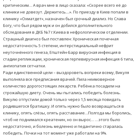
критическим… А врач мне в лицо сказала: «Скорее всего её до
клиники не довезут. Держитесь....». По приезду в Киев попали в
клинику «Охматдет», назначен был срочный диализ. Но Слава
Богу, что был рядом муж и он добился дополнительного
обследования в ДКБ №7 г.Киева в нефрологическом отделении.
Страшный диагноз был поставлен: Хроническая почечная
недостаточность 5 степени, интерстициальный нефрит
неуточнённого генеза, Епштейн-Барр вирусная инфекция в
стадии репликации, хроническая герпевирусная инфекция 6 типа,
ангиопатия сетчатки.
Ради единственной цели – выздороветь вопреки всему, Викуля
выполняла все предписания врачей. Пила неимоверное
количество дорогостоящих лекарств. Ребёнка посадили на
строжайшую диету. Очень мы пытались победить болезнь.
Викулю отпустили домой только через 1,5 месяца повидать
родившегося братишку. И опять нужно было возвращаться в
клинику, опять слёзы, опять расставание…Полгода мы боролись,
чтоб не поднимался креатенин, но он вырос… …этого было
недостаточно, и болезнь медленно и педантично старалась
победить. Почки на тот момент уже работали на 9%.