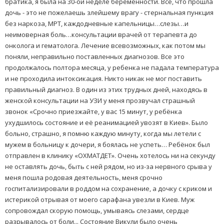
братика, я была на 30-ой неделе беременности. Всё, что прошла
дочь - это не пожелаешь злейшему врагу - стернальная пункция
без наркоза, МРТ, каждодневные капельницы…слезы…и
неимоверная боль…консультации врачей от терапевта до
онколога и гематолога. Лечение всевозможных, как потом мы
поняли, неправильно поставленных диагнозов. Все это
продолжалось полтора месяца, у ребенка не падала температура
и не проходила интоксикация. Никто никак не мог поставить
правильный диагноз. В один из этих трудных дней, находясь в
женской консультации на УЗИ у меня прозвучал страшный
звонок «Срочно приезжайте, у вас 15 минут, у ребёнка
ухудшилось состояние и её реанимацией увозят в Киев». Было
больно, страшно, я помню каждую минуту, когда мы летели с
мужем в больницу к дочери, я боялась не успеть… Ребёнок был
отправлен в клинику «ОХМАТДЕТ». Очень хотелось ни на секунду
не оставлять дочь, быть с ней рядом, но из-за нервного срыва у
меня пошла родовая деятельность, меня срочно
госпитализировали в роддом на сохранение, а дочку с криком и
истерикой отрывая от моего сарафана увезли в Киев. Муж
сопровождал скорую помощь, умываясь слезами, сердце
разрывалось от боли... Состояние Викули было очень