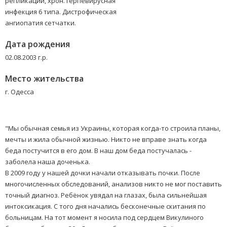
репликации, хрон. герпевирусная
инфекция 6 типа. Дистрофическая
ангиопатия сетчатки.
Дата рождения
02.08.2003 г.р.
Место жительства
г. Одесса
"Мы обычная семья из Украины, которая когда-то строила планы,
мечты и жила обычной жизнью. Никто не вправе знать когда
беда постучится в его дом. В наш дом беда постучалась -
заболела наша доченька.
В 2009 году у нашей дочки начали отказывать почки. После
многочисленных обследований, анализов никто не мог поставить
точный диагноз. Ребёнок увядал на глазах, была сильнейшая
интоксикация. С того дня начались бесконечные скитания по
больницам. На тот момент я носила под сердцем Викулиного