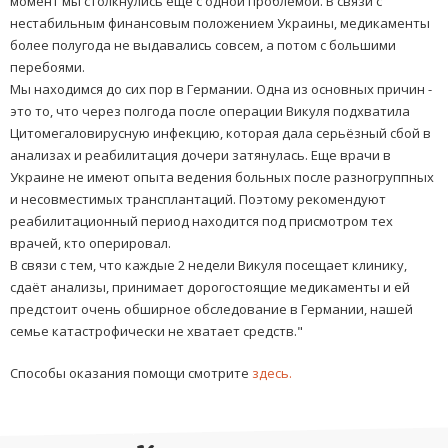
момент мы столкнулись еще с одной проблемой. В связи с
нестабильным финансовым положением Украины, медикаменты
более полугода не выдавались совсем, а потом с большими
перебоями.
Мы находимся до сих пор в Германии. Одна из основных причин -
это то, что через полгода после операции Викуля подхватила
Цитомегаловирусную инфекцию, которая дала серьёзный сбой в
анализах и реабилитация дочери затянулась. Еще врачи в
Украине не имеют опыта ведения больных после разногруппных
и несовместимых трансплантаций. Поэтому рекомендуют
реабилитационный период находится под присмотром тех
врачей, кто оперировал.
В связи с тем, что каждые 2 недели Викуля посещает клинику,
сдаёт анализы, принимает дорогостоящие медикаменты и ей
предстоит очень обширное обследование в Германии, нашей
семье катастрофически не хватает средств."
Способы оказания помощи смотрите
здесь.