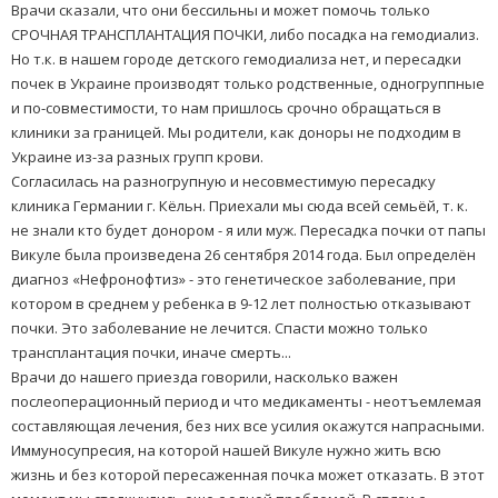
Врачи сказали, что они бессильны и может помочь только
СРОЧНАЯ ТРАНСПЛАНТАЦИЯ ПОЧКИ, либо посадка на гемодиализ.
Но т.к. в нашем городе детского гемодиализа нет, и пересадки
почек в Украине производят только родственные, одногруппные
и по-совместимости, то нам пришлось срочно обращаться в
клиники за границей. Мы родители, как доноры не подходим в
Украине из-за разных групп крови.
Согласилась на разногрупную и несовместимую пересадку
клиника Германии г. Кёльн. Приехали мы сюда всей семьёй, т. к.
не знали кто будет донором - я или муж. Пересадка почки от папы
Викуле была произведена 26 сентября 2014 года. Был определён
диагноз «Нефронофтиз» - это генетическое заболевание, при
котором в среднем у ребенка в 9-12 лет полностью отказывают
почки. Это заболевание не лечится. Спасти можно только
трансплантация почки, иначе смерть...
Врачи до нашего приезда говорили, насколько важен
послеоперационный период и что медикаменты - неотъемлемая
составляющая лечения, без них все усилия окажутся напрасными.
Иммуносупресия, на которой нашей Викуле нужно жить всю
жизнь и без которой пересаженная почка может отказать. В этот