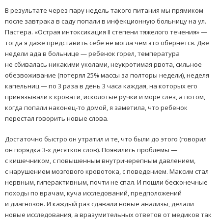
В результате через пару недель такого питания мы прямиком
после завтрака в саду попали в инфекционную больницу на ул.
Пастера. «Острая интоксикация II степени тяжелого течения» —
тогда я даже представить себе не могла чем это обернется. Две
недели ада в больнице — ребенок горел, температура
не сбивалась никакими уколами, неукротимая рвота, сильное
обезвоживание (потерял 25% массы за полторы недели), неделя
капельниц — по 3 раза в день 3 часа каждая, на которых его
привязывали к кровати, исколотые ручки и море слез, а потом,
когда попали наконец-то домой, я заметила, что ребенок
перестал говорить новые слова.
Достаточно быстро он утратил и те, что были до этого (говорил
он порядка 3-х десятков слов). Появились проблемы —
с кишечником, с повышенным внутричерепным давлением,
с нарушением мозгового кровотока, с поведением. Максим стал
нервным, гиперактивным, почти не спал. И пошли бесконечные
походы по врачам, куча исследований, предположений
и диагнозов. И каждый раз сдавали новые анализы, делали
новые исследования, а вразумительных ответов от медиков так