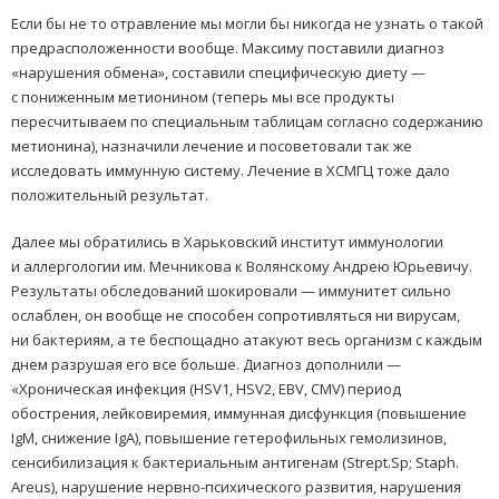
Если бы не то отравление мы могли бы никогда не узнать о такой
предрасположенности вообще. Максиму поставили диагноз
«нарушения обмена», составили специфическую диету —
с пониженным метионином (теперь мы все продукты
пересчитываем по специальным таблицам согласно содержанию
метионина), назначили лечение и посоветовали так же
исследовать иммунную систему. Лечение в ХСМГЦ тоже дало
положительный результат.
Далее мы обратились в Харьковский институт иммунологии
и аллергологии им. Мечникова к Волянскому Андрею Юрьевичу.
Результаты обследований шокировали — иммунитет сильно
ослаблен, он вообще не способен сопротивляться ни вирусам,
ни бактериям, а те беспощадно атакуют весь организм с каждым
днем разрушая его все больше. Диагноз дополнили —
«Хроническая инфекция (HSV1, HSV2, EBV, CMV) период
обострения, лейковиремия, иммунная дисфункция (повышение
IgM, снижение IgA), повышение гетерофильных гемолизинов,
сенсибилизация к бактериальным антигенам (Strept.Sp; Staph.
Areus), нарушение нервно-психического развития, нарушения