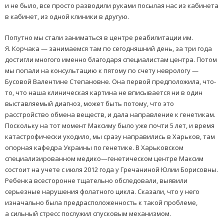
и не было, все просто разводили руками посылая нас из кабинета
в кабинет, из одной клиники в другую.
Попутно мы стали заниматься в центре реабилитации им.
Я. Корчака — занимаемся там по сегодняшний день, за три года
достигли многого именно благодаря специалистам центра. Потом
мы попали на консультацию к пятому по счету неврологу —
Бусовой Валентине Степановне. Она первой предположила, что-
то, что наша клиническая картина не вписывается ни в один
выставляемый диагноз, может быть потому, что это
расстройство обмена веществ, и дала направление к генетикам.
Поскольку на тот момент Максиму было уже почти 5 лет, и время
катастрофически уходило, мы сразу направились в Харьков, там
опорная кафедра Украины по генетике. В Харьковском
специализированном медико—генетическом центре Максим
состоит на учете с июля 2012 года у Гречаниной Юлии Борисовны.
Ребенка всесторонне тщательно обследовали, выявили
серьезные нарушения фолатного цикла. Сказали, что у него
изначально была предрасположенность к такой проблеме,
а сильный стресс послужил спусковым механизмом.