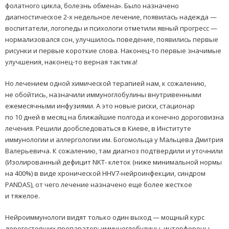
фолатного цикла, болезнь обмена». Было назначено
диагностическое 2-х недельное лечение, появилась надежда —
воспитатели, логопеды и психологи отметили явный прогресс —
нормализовался сон, улучшилось поведение, появились первые
рисунки и первые короткие слова. Наконец-то первые значимые
улучшения, наконец-то верная тактика!
Но лечением одной химической терапией нам, к сожалению,
не обойтись, назначили иммуноглобулины внутривенными
ежемесячными инфузиями. А это новые риски, стационар
по 10 дней в месяц на ближайшие полгода и конечно дороговизна
лечения. Решили дообследоваться в Киеве, в Институте
иммунологии и аллергологии им. Богомольца у Мальцева Дмитрия
Валерьевича. К сожалению, там диагноз подтвердили и уточнили
(Изолированный дефицит NKT- клеток (ниже минимальной нормы
на 400%) в виде хронической HHV7-нейроинфекции, синдром
PANDAS), от чего лечение назначено еще более жесткое
и тяжелое.
Нейроиммунологи видят только один выход — мощный курс
дорогостоящих препаратов: иммуноглобулины, интерфероны,