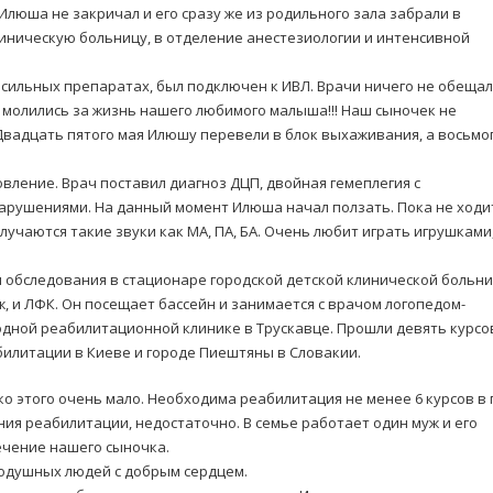
люша не закричал и его сразу же из родильного зала забрали в
ническую больницу, в отделение анестезиологии и интенсивной
сильных препаратах, был подключен к ИВЛ. Врачи ничего не обещал
 молились за жизнь нашего любимого малыша!!! Наш сыночек не
. Двадцать пятого мая Илюшу перевели в блок выхаживания, а восьмо
вление. Врач поставил диагноз ДЦП, двойная гемеплегия с
рушениями. На данный момент Илюша начал ползать. Пока не ходи
лучаются такие звуки как МА, ПА, БА. Очень любит играть игрушками
м обследования в стационаре городской детской клинической больн
ж, и ЛФК. Он посещает бассейн и занимается с врачом логопедом-
одной реабилитационной клинике в Трускавце. Прошли девять курсо
билитации в Киеве и городе Пиештяны в Словакии.
о этого очень мало. Необходима реабилитация не менее 6 курсов в 
ия реабилитации, недостаточно. В семье работает один муж и его
ечение нашего сыночка.
одушных людей с добрым сердцем.