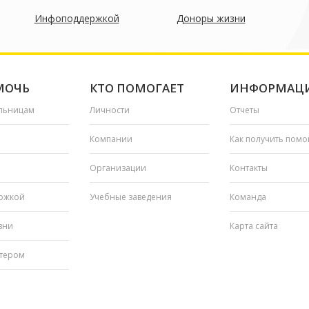
Инфоподдержкой
Доноры жизни
МОЧЬ
КТО ПОМОГАЕТ
ИНФОРМАЦ
льницам
Личности
Отчеты
Компании
Как получить пом
Организации
Контакты
ржкой
Учебные заведения
Команда
зни
Карта сайта
нтером