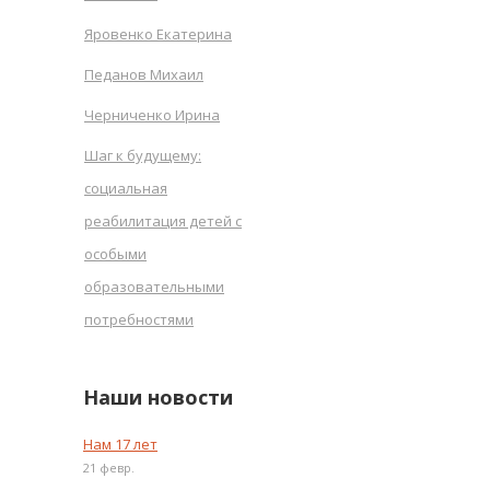
Яровенко Екатерина
Педанов Михаил
Черниченко Ирина
Шаг к будущему:
социальная
реабилитация детей с
особыми
образовательными
потребностями
Наши новости
Нам 17 лет
21 февр.