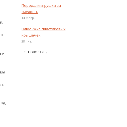
Передали игрушки за
смелость
14 февр.
и,
Плюс 74 кг. пластиковых
го
крышечек
28 янв.
ВСЕ НОВОСТИ →
т и
,
ицы
в в
год,