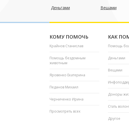
Деньгами
Вещами
КОМУ ПОМОЧЬ
КАК ПО
Крайнов Станислав
Помощь бо
Помощь бездомным
Деньгами
животным
Вещами
Яровенко Екатерина
Инфоподде
Педанов Михаил
Доноры жи
Черниченко Ирина
Стать воло
Просмотреть всех
Другое