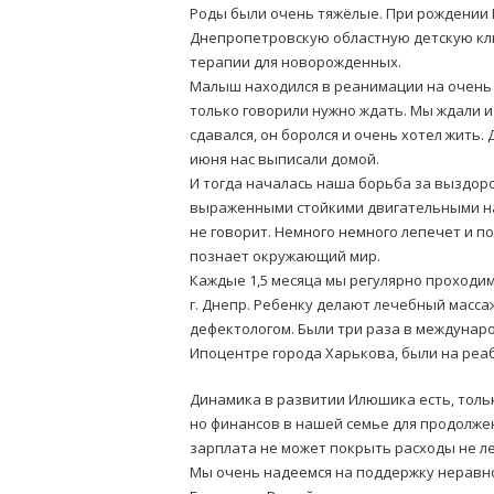
Роды были очень тяжёлые. При рождении И
Днепропетровскую областную детскую кли
терапии для новорожденных.
Малыш находился в реанимации на очень 
только говорили нужно ждать. Мы ждали и
сдавался, он боролся и очень хотел жить
июня нас выписали домой.
И тогда началась наша борьба за выздоро
выраженными стойкими двигательными на
не говорит. Немного немного лепечет и по
познает окружающий мир.
Каждые 1,5 месяца мы регулярно проходи
г. Днепр. Ребенку делают лечебный масса
дефектологом. Были три раза в междунар
Ипоцентре города Харькова, были на реа
Динамика в развитии Илюшика есть, тольк
но финансов в нашей семье для продолжен
зарплата не может покрыть расходы не л
Мы очень надеемся на поддержку неравн